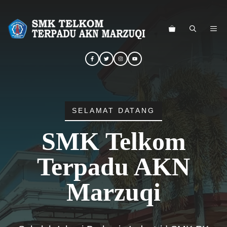
Langsung
ke
ME
isi
SELAMAT DATANG
SMK Telkom
Terpadu AKN
Marzuqi