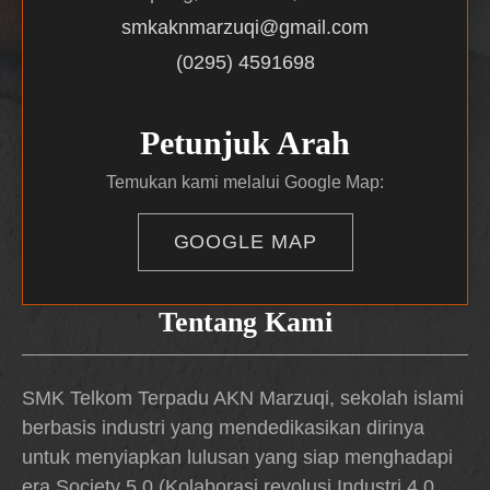
smkaknmarzuqi@gmail.com
(0295) 4591698
Petunjuk Arah
Temukan kami melalui Google Map:
GOOGLE MAP
Tentang Kami
SMK Telkom Terpadu AKN Marzuqi, sekolah islami
berbasis industri yang mendedikasikan dirinya
untuk menyiapkan lulusan yang siap menghadapi
era Society 5.0 (Kolaborasi revolusi Industri 4.0