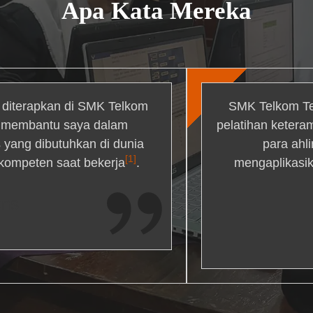
Apa Kata Mereka
g diterapkan di SMK Telkom
SMK Telkom Te
r membantu saya dalam
pelatihan ketera
yang dibutuhkan di dunia
para ahl
[1]
 kompeten saat bekerja
.
mengaplikasik
ons