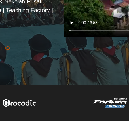
PK Sekolah Pusat
 | Teaching Factory |
i