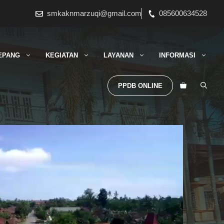
smkaknmarzuqi@gmail.com
085600634528
EPANG
KEGIATAN
LAYANAN
INFORMASI
PPDB ONLINE