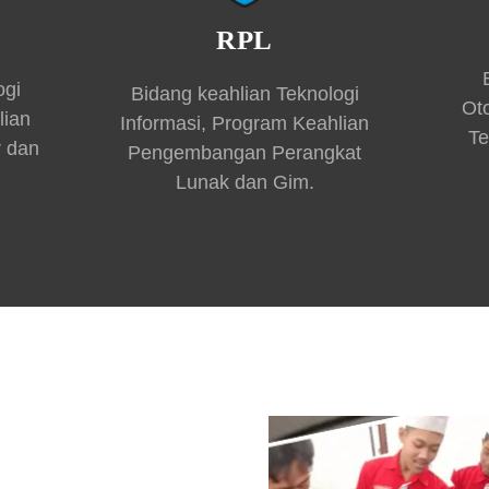
RPL
ogi
Bidang keahlian Teknologi
Ot
lian
Informasi, Program Keahlian
Te
r dan
Pengembangan Perangkat
Lunak dan Gim.