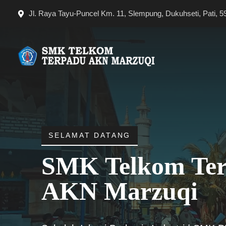
Langsung
Jl. Raya Tayu-Puncel Km. 11, Slempung, Dukuhseti, Pati, 5
ke
isi
SELAMAT DATANG
SMK Telkom Te
AKN Marzuqi