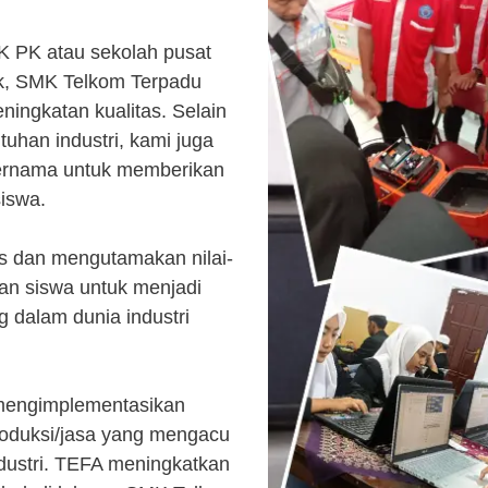
K PK atau sekolah pusat
k, SMK Telkom Terpadu
ingkatan kualitas. Selain
uhan industri, kami juga
ternama untuk memberikan
siswa.
s dan mengutamakan nilai-
kan siswa untuk menjadi
 dalam dunia industri
 mengimplementasikan
roduksi/jasa yang mengacu
ndustri. TEFA meningkatkan