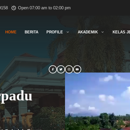
9158
Open 07:00 am to 02:00 pm
HOME
BERITA
PROFILE
AKADEMIK
KELAS J
rpadu