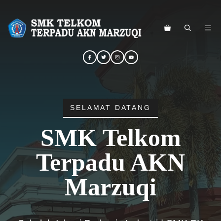
Langsung
ke
ME
isi
SELAMAT DATANG
SMK Telkom
Terpadu AKN
Marzuqi