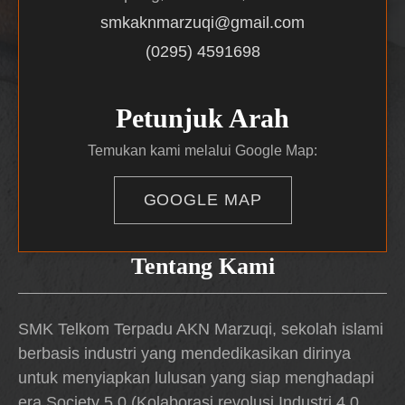
smkaknmarzuqi@gmail.com
(0295) 4591698
Petunjuk Arah
Temukan kami melalui Google Map:
GOOGLE MAP
Tentang Kami
SMK Telkom Terpadu AKN Marzuqi, sekolah islami
berbasis industri yang mendedikasikan dirinya
untuk menyiapkan lulusan yang siap menghadapi
era Society 5.0 (Kolaborasi revolusi Industri 4.0