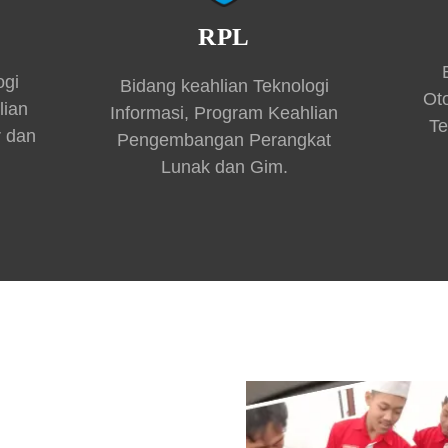
RPL
ogi
Bidang keahlian Teknologi
Ot
lian
Informasi, Program Keahlian
Te
r dan
Pengembangan Perangkat
Lunak dan Gim.