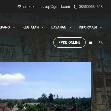
smkaknmarzuqi@gmail.com
085600634528
EPANG
KEGIATAN
LAYANAN
INFORMASI
PPDB ONLINE