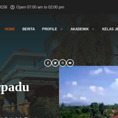
9158
Open 07:00 am to 02:00 pm
HOME
BERITA
PROFILE
AKADEMIK
KELAS J
rpadu