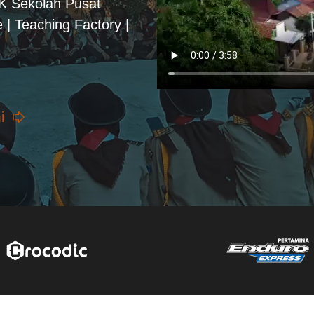
PK Sekolah Pusat
 | Teaching Factory |
i