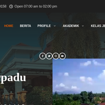
9158
Open 07:00 am to 02:00 pm
HOME
BERITA
PROFILE
AKADEMIK
KELAS J
rpadu