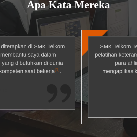
Apa Kata Mereka
g diterapkan di SMK Telkom
SMK Telkom Te
r membantu saya dalam
pelatihan ketera
yang dibutuhkan di dunia
para ahl
[1]
 kompeten saat bekerja
.
mengaplikasik
ons