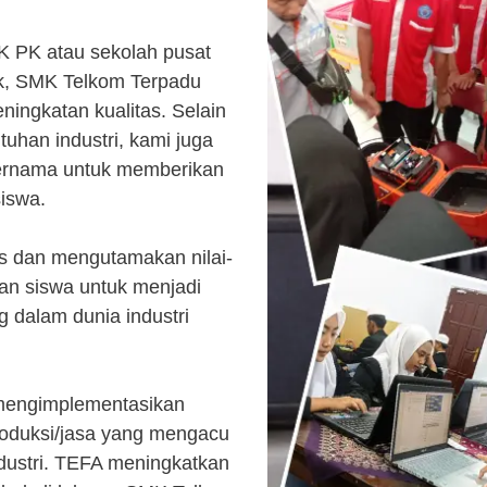
K PK atau sekolah pusat
k, SMK Telkom Terpadu
ingkatan kualitas. Selain
uhan industri, kami juga
ternama untuk memberikan
siswa.
s dan mengutamakan nilai-
kan siswa untuk menjadi
 dalam dunia industri
 mengimplementasikan
roduksi/jasa yang mengacu
ndustri. TEFA meningkatkan