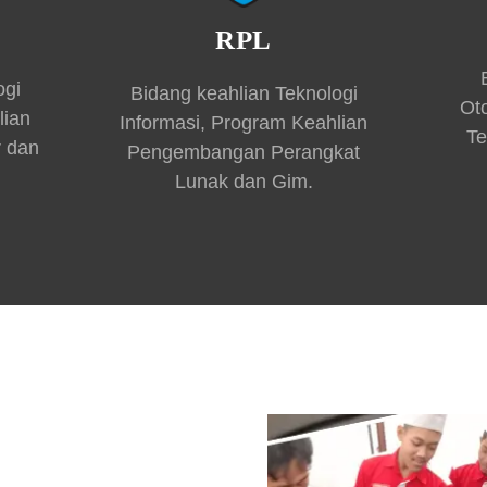
RPL
ogi
Bidang keahlian Teknologi
Ot
lian
Informasi, Program Keahlian
Te
r dan
Pengembangan Perangkat
Lunak dan Gim.