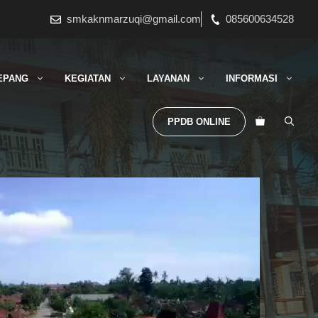
smkaknmarzuqi@gmail.com
085600634528
EPANG
KEGIATAN
LAYANAN
INFORMASI
PPDB ONLINE