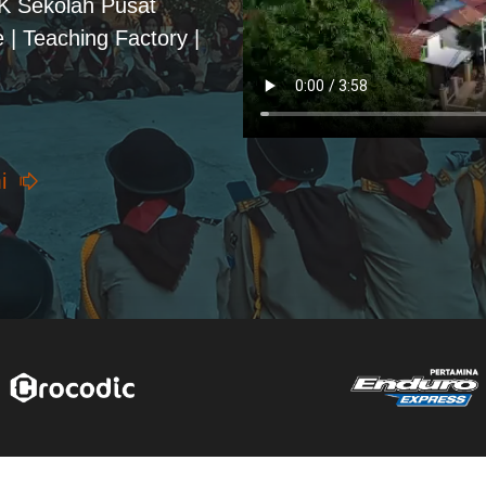
PK Sekolah Pusat
 | Teaching Factory |
i