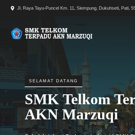
Langsung
Jl. Raya Tayu-Puncel Km. 11, Slempung, Dukuhseti, Pati, 5
ke
isi
SELAMAT DATANG
SMK Telkom Te
AKN Marzuqi