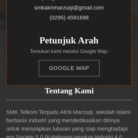
smkaknmarzuqi@gmail.com
(0295) 4591698
Petunjuk Arah
Temukan kami melalui Google Map:
GOOGLE MAP
Tentang Kami
SMK Telkom Terpadu AKN Marzuqi, sekolah islami
berbasis industri yang mendedikasikan dirinya
untuk menyiapkan lulusan yang siap menghadapi
era Society 5.0 (Kolaborasi revolusi Industri 4.0