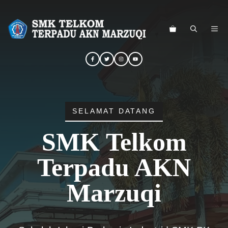
Langsung
ke
ME
isi
SELAMAT DATANG
SMK Telkom
Terpadu AKN
Marzuqi