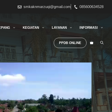
smkaknmarzuqi@gmail.com
085600634528
EPANG
KEGIATAN
LAYANAN
INFORMASI
PPDB ONLINE