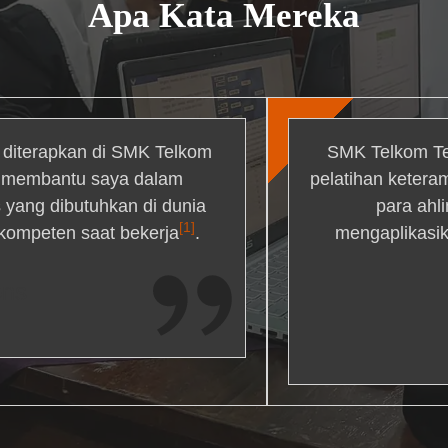
Apa Kata Mereka
g diterapkan di SMK Telkom
SMK Telkom Te
r membantu saya dalam
pelatihan ketera
yang dibutuhkan di dunia
para ahl
[1]
 kompeten saat bekerja
.
mengaplikasik
ons