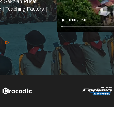
PK Sekolah Pusat
 | Teaching Factory |
i