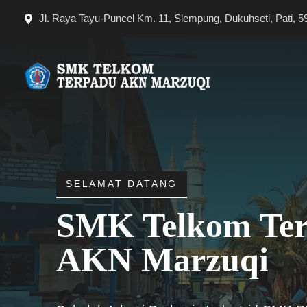
Langsung
Jl. Raya Tayu-Puncel Km. 11, Slempung, Dukuhseti, Pati, 5
ke
isi
SELAMAT DATANG
SMK Telkom Te
AKN Marzuqi