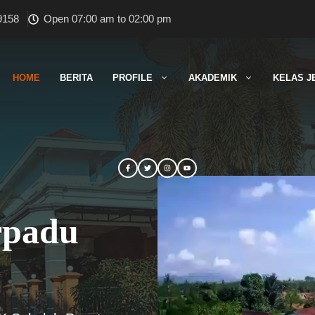
9158
Open 07:00 am to 02:00 pm
HOME
BERITA
PROFILE
AKADEMIK
KELAS J
rpadu