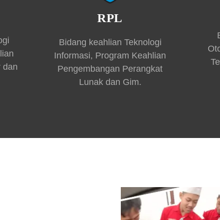
RPL
ogi
Bidang keahlian Teknologi
Ot
lian
Informasi, Program Keahlian
Te
r dan
Pengembangan Perangkat
Lunak dan Gim.