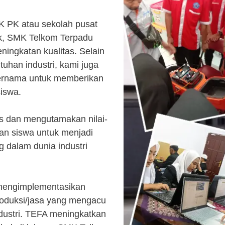
K PK atau sekolah pusat
k, SMK Telkom Terpadu
ingkatan kualitas. Selain
uhan industri, kami juga
ternama untuk memberikan
siswa.
s dan mengutamakan nilai-
kan siswa untuk menjadi
 dalam dunia industri
 mengimplementasikan
roduksi/jasa yang mengacu
ndustri. TEFA meningkatkan