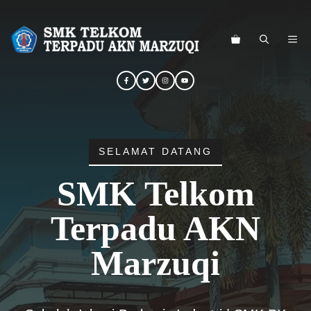
Langsung
ke
ME
isi
SELAMAT DATANG
SMK Telkom
Terpadu AKN
Marzuqi