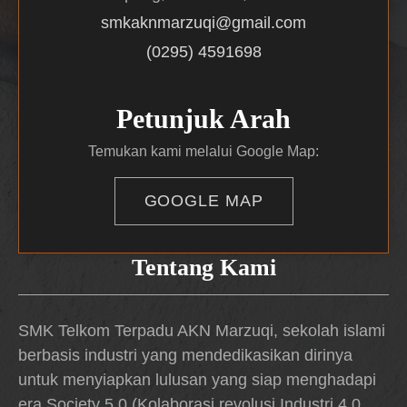
smkaknmarzuqi@gmail.com
(0295) 4591698
Petunjuk Arah
Temukan kami melalui Google Map:
GOOGLE MAP
Tentang Kami
SMK Telkom Terpadu AKN Marzuqi, sekolah islami
berbasis industri yang mendedikasikan dirinya
untuk menyiapkan lulusan yang siap menghadapi
era Society 5.0 (Kolaborasi revolusi Industri 4.0