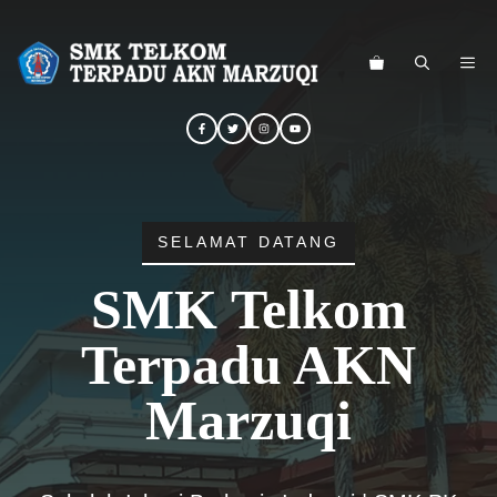
Langsung
ke
ME
isi
SELAMAT DATANG
SMK Telkom
Terpadu AKN
Marzuqi