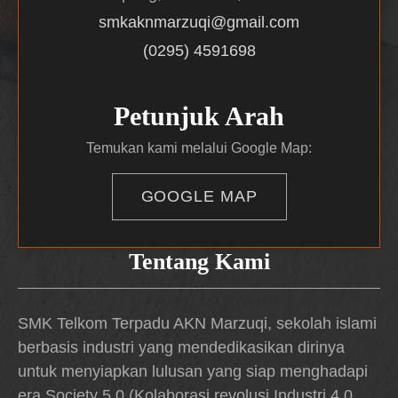
smkaknmarzuqi@gmail.com
(0295) 4591698
Petunjuk Arah
Temukan kami melalui Google Map:
GOOGLE MAP
Tentang Kami
SMK Telkom Terpadu AKN Marzuqi, sekolah islami
berbasis industri yang mendedikasikan dirinya
untuk menyiapkan lulusan yang siap menghadapi
era Society 5.0 (Kolaborasi revolusi Industri 4.0