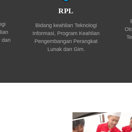
RPL
ogi
Bidang keahlian Teknologi
Ot
lian
Informasi, Program Keahlian
Te
r dan
Pengembangan Perangkat
Lunak dan Gim.