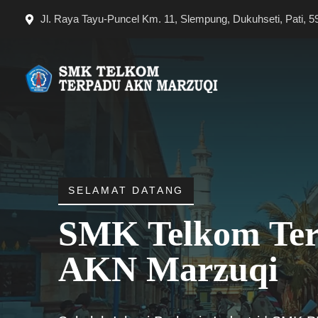
Langsung
Jl. Raya Tayu-Puncel Km. 11, Slempung, Dukuhseti, Pati, 5
ke
isi
SELAMAT DATANG
SMK Telkom Te
AKN Marzuqi