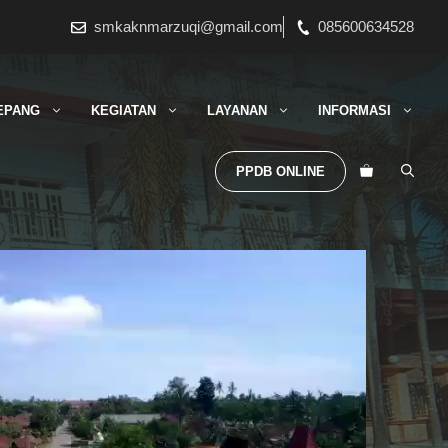
smkaknmarzuqi@gmail.com
085600634528
EPANG
KEGIATAN
LAYANAN
INFORMASI
PPDB ONLINE