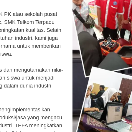
K PK atau sekolah pusat
k, SMK Telkom Terpadu
ingkatan kualitas. Selain
uhan industri, kami juga
ternama untuk memberikan
siswa.
s dan mengutamakan nilai-
kan siswa untuk menjadi
 dalam dunia industri
 mengimplementasikan
roduksi/jasa yang mengacu
ndustri. TEFA meningkatkan