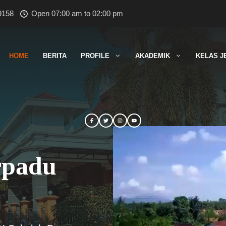
9158
Open 07:00 am to 02:00 pm
HOME
BERITA
PROFILE
AKADEMIK
KELAS J
rpadu