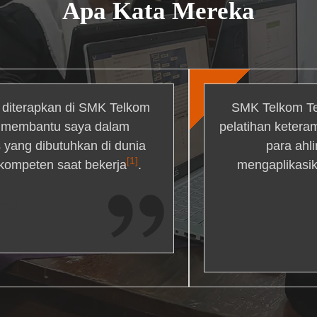
Apa Kata Mereka
g diterapkan di SMK Telkom
SMK Telkom Te
r membantu saya dalam
pelatihan ketera
yang dibutuhkan di dunia
para ahl
[1]
 kompeten saat bekerja
.
mengaplikasik
ons