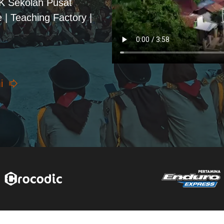
PK Sekolah Pusat
 | Teaching Factory |
i