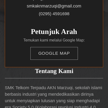
smkaknmarzuqi@gmail.com
(0295) 4591698
Petunjuk Arah
Temukan kami melalui Google Map:
GOOGLE MAP
Tentang Kami
SMK Telkom Terpadu AKN Marzuqi, sekolah islami
berbasis industri yang mendedikasikan dirinya
untuk menyiapkan lulusan yang siap menghadapi
era Society 5.0 (Kolaborasi revolusi Industri 4.0