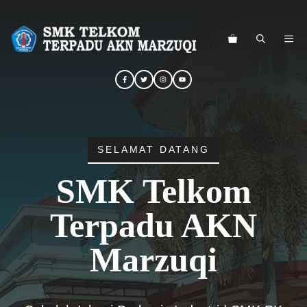
Langsung
ke
ME
isi
SELAMAT DATANG
SMK Telkom
Terpadu AKN
Marzuqi