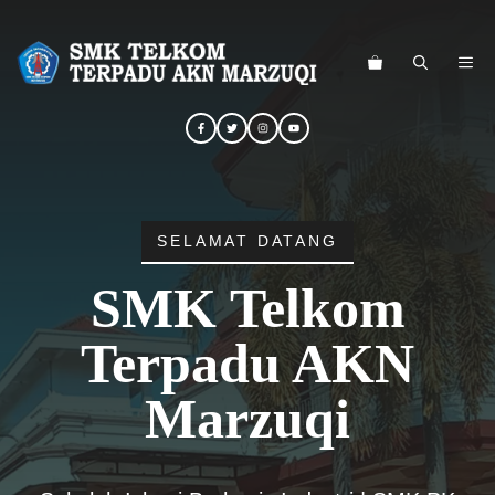
Langsung
ke
ME
isi
SELAMAT DATANG
SMK Telkom
Terpadu AKN
Marzuqi