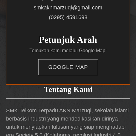
smkaknmarzuqi@gmail.com
(0295) 4591698
Petunjuk Arah
Temukan kami melalui Google Map:
GOOGLE MAP
Tentang Kami
SMK Telkom Terpadu AKN Marzuqi, sekolah islami
berbasis industri yang mendedikasikan dirinya
untuk menyiapkan lulusan yang siap menghadapi
era Society 5.0 (Kolaborasi revolusi Industri 4.0