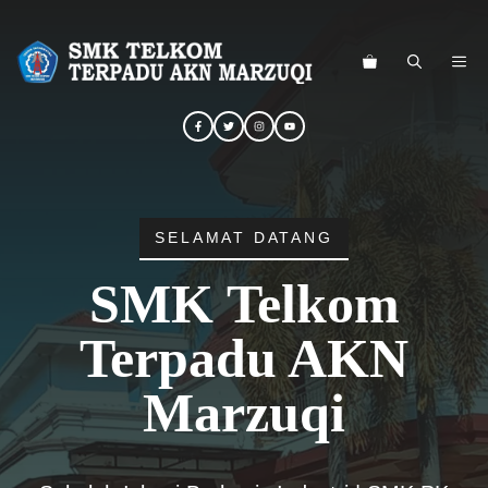
Langsung
ke
ME
isi
SELAMAT DATANG
SMK Telkom
Terpadu AKN
Marzuqi