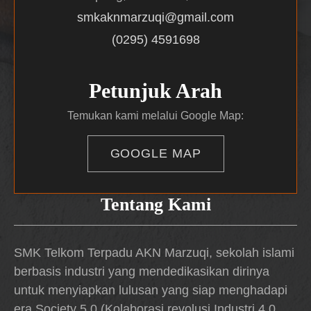
smkaknmarzuqi@gmail.com
(0295) 4591698
Petunjuk Arah
Temukan kami melalui Google Map:
GOOGLE MAP
Tentang Kami
SMK Telkom Terpadu AKN Marzuqi, sekolah islami
berbasis industri yang mendedikasikan dirinya
untuk menyiapkan lulusan yang siap menghadapi
era Society 5.0 (Kolaborasi revolusi Industri 4.0