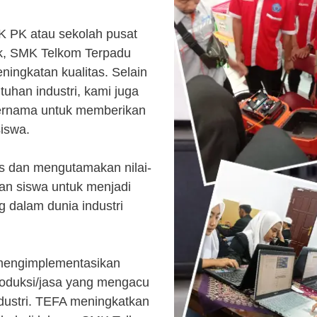
K PK atau sekolah pusat
k, SMK Telkom Terpadu
ingkatan kualitas. Selain
uhan industri, kami juga
ternama untuk memberikan
siswa.
s dan mengutamakan nilai-
kan siswa untuk menjadi
 dalam dunia industri
 mengimplementasikan
roduksi/jasa yang mengacu
ndustri. TEFA meningkatkan