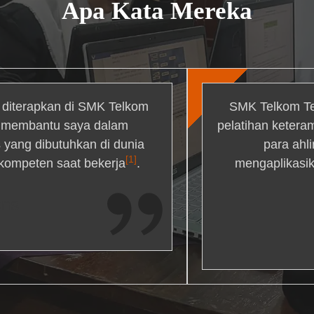
Apa Kata Mereka
g diterapkan di SMK Telkom
SMK Telkom Te
r membantu saya dalam
pelatihan ketera
yang dibutuhkan di dunia
para ahl
[1]
 kompeten saat bekerja
.
mengaplikasik
ons