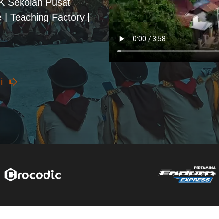
PK Sekolah Pusat
 | Teaching Factory |
i