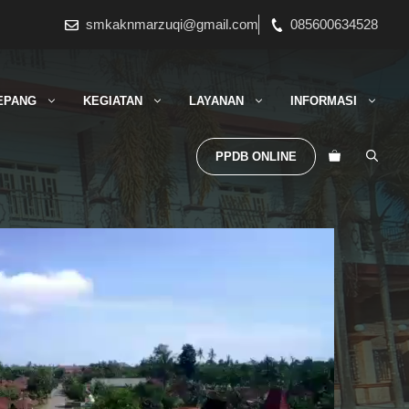
smkaknmarzuqi@gmail.com
085600634528
EPANG
KEGIATAN
LAYANAN
INFORMASI
PPDB ONLINE