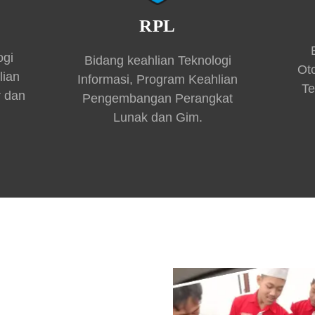
RPL
ogi
Bidang keahlian Teknologi
Ot
lian
Informasi, Program Keahlian
Te
r dan
Pengembangan Perangkat
Lunak dan Gim.