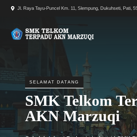
Langsung
Jl. Raya Tayu-Puncel Km. 11, Slempung, Dukuhseti, Pati, 5
ke
isi
SELAMAT DATANG
SMK Telkom Te
AKN Marzuqi