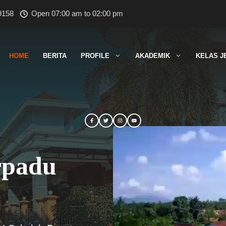
9158
Open 07:00 am to 02:00 pm
HOME
BERITA
PROFILE
AKADEMIK
KELAS J
rpadu