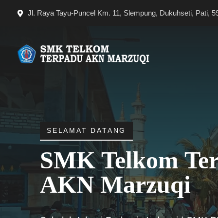
Langsung
Jl. Raya Tayu-Puncel Km. 11, Slempung, Dukuhseti, Pati, 5
ke
isi
SELAMAT DATANG
SMK Telkom Te
AKN Marzuqi