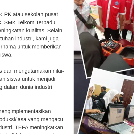
K PK atau sekolah pusat
k, SMK Telkom Terpadu
ingkatan kualitas. Selain
uhan industri, kami juga
ternama untuk memberikan
siswa.
s dan mengutamakan nilai-
kan siswa untuk menjadi
 dalam dunia industri
 mengimplementasikan
roduksi/jasa yang mengacu
ndustri. TEFA meningkatkan