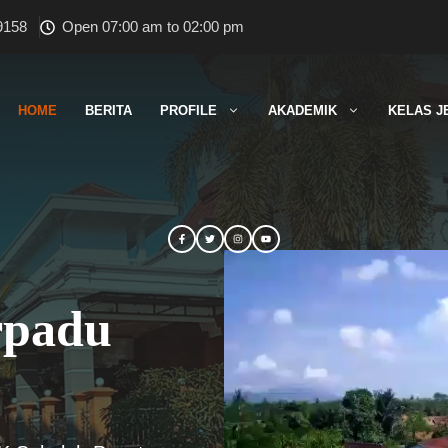
9158
Open 07:00 am to 02:00 pm
HOME
BERITA
PROFILE
AKADEMIK
KELAS J
rpadu