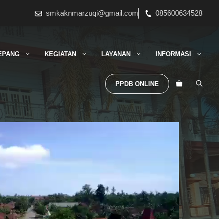
smkaknmarzuqi@gmail.com
085600634528
EPANG
KEGIATAN
LAYANAN
INFORMASI
PPDB ONLINE