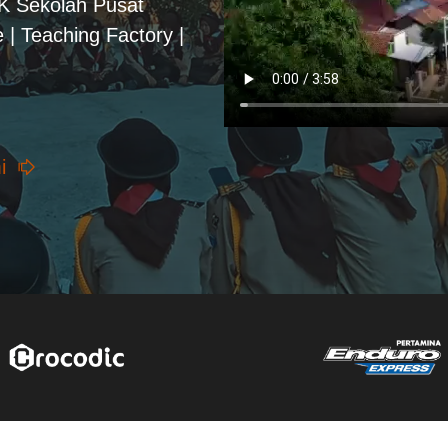
PK Sekolah Pusat
 | Teaching Factory |
i