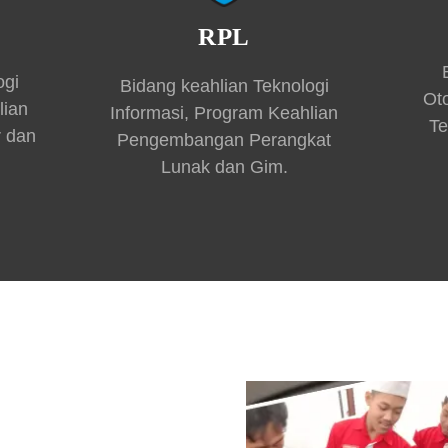
RPL
ogi
Bidang keahlian Teknologi
Ot
lian
Informasi, Program Keahlian
Te
r dan
Pengembangan Perangkat
Lunak dan Gim.