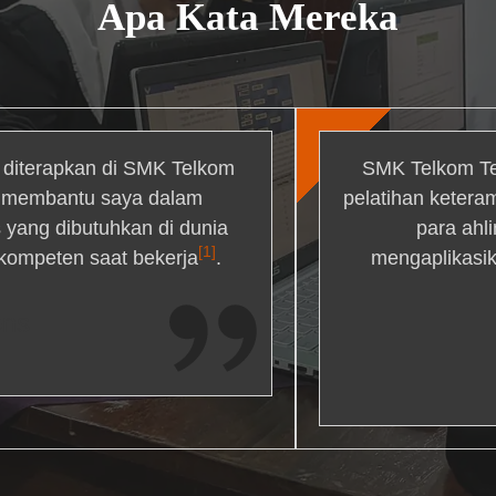
Apa Kata Mereka
g diterapkan di SMK Telkom
SMK Telkom Te
r membantu saya dalam
pelatihan ketera
yang dibutuhkan di dunia
para ahl
[1]
 kompeten saat bekerja
.
mengaplikasik
ons