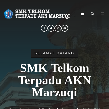
Langsung
ke
ME
isi
SELAMAT DATANG
SMK Telkom
Terpadu AKN
Marzuqi