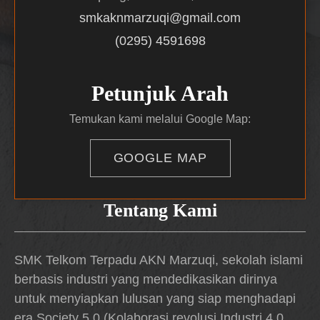
smkaknmarzuqi@gmail.com
(0295) 4591698
Petunjuk Arah
Temukan kami melalui Google Map:
GOOGLE MAP
Tentang Kami
SMK Telkom Terpadu AKN Marzuqi, sekolah islami
berbasis industri yang mendedikasikan dirinya
untuk menyiapkan lulusan yang siap menghadapi
era Society 5.0 (Kolaborasi revolusi Industri 4.0