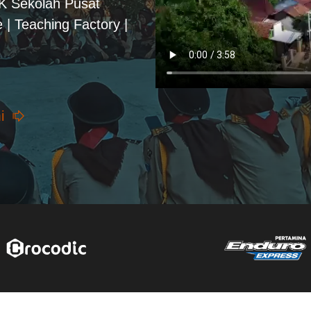
PK Sekolah Pusat
 | Teaching Factory |
i