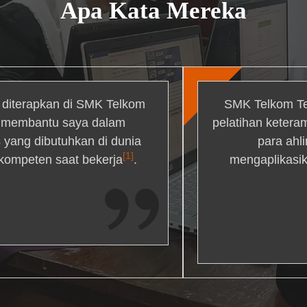
Apa Kata Mereka
g diterapkan di SMK Telkom
SMK Telkom Te
r membantu saya dalam
pelatihan ketera
yang dibutuhkan di dunia
para ahl
[1]
 kompeten saat bekerja
.
mengaplikasik
ons