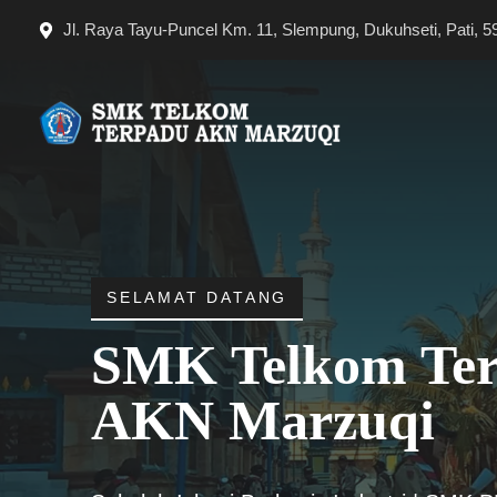
Langsung
Jl. Raya Tayu-Puncel Km. 11, Slempung, Dukuhseti, Pati, 5
ke
isi
SELAMAT DATANG
SMK Telkom Te
AKN Marzuqi