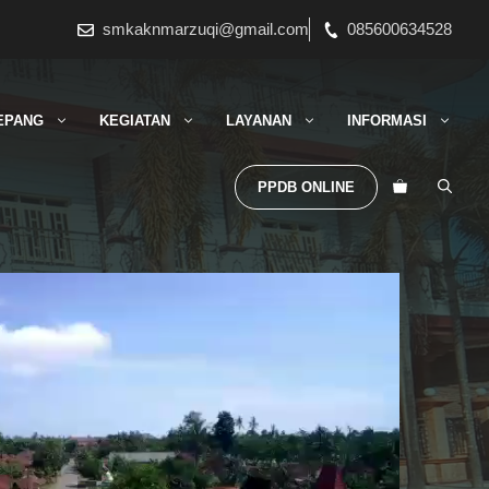
smkaknmarzuqi@gmail.com
085600634528
EPANG
KEGIATAN
LAYANAN
INFORMASI
PPDB ONLINE