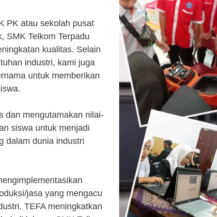
K PK atau sekolah pusat
k, SMK Telkom Terpadu
ingkatan kualitas. Selain
uhan industri, kami juga
ternama untuk memberikan
siswa.
s dan mengutamakan nilai-
kan siswa untuk menjadi
 dalam dunia industri
 mengimplementasikan
roduksi/jasa yang mengacu
ndustri. TEFA meningkatkan