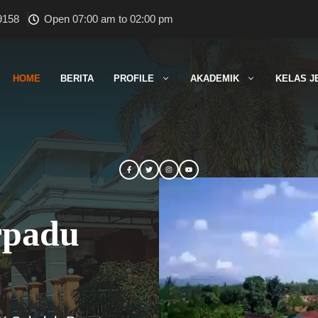
9158
Open 07:00 am to 02:00 pm
HOME
BERITA
PROFILE
AKADEMIK
KELAS J
rpadu