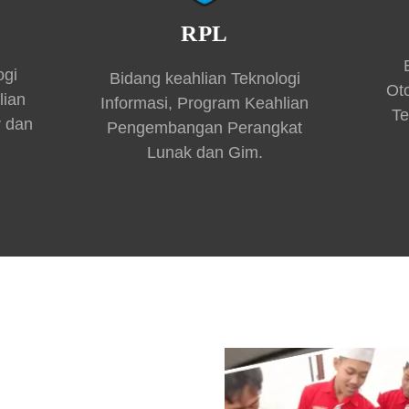
RPL
ogi
Bidang keahlian Teknologi
Ot
lian
Informasi, Program Keahlian
Te
r dan
Pengembangan Perangkat
Lunak dan Gim.