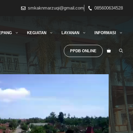
smkaknmarzuqi@gmail.com
085600634528
EPANG
KEGIATAN
LAYANAN
INFORMASI
PPDB ONLINE