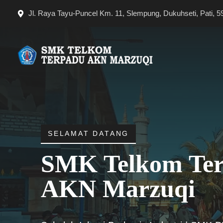
Langsung
Jl. Raya Tayu-Puncel Km. 11, Slempung, Dukuhseti, Pati, 5
ke
isi
SELAMAT DATANG
SMK Telkom Te
AKN Marzuqi