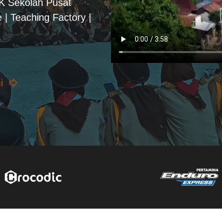
PK Sekolah Pusat
 | Teaching Factory |
i