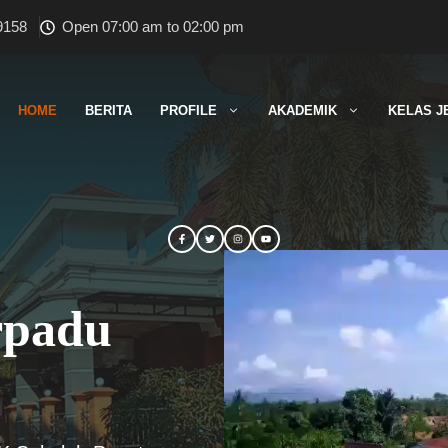
9158
Open 07:00 am to 02:00 pm
HOME
BERITA
PROFILE
AKADEMIK
KELAS J
rpadu