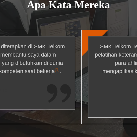
Apa Kata Mereka
g diterapkan di SMK Telkom
SMK Telkom Te
r membantu saya dalam
pelatihan ketera
yang dibutuhkan di dunia
para ahl
[1]
 kompeten saat bekerja
.
mengaplikasik
ons