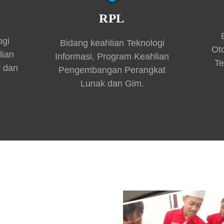
RPL
ogi
Bidang keahlian Teknologi
Ot
lian
Informasi, Program Keahlian
Te
r dan
Pengembangan Perangkat
Lunak dan Gim.