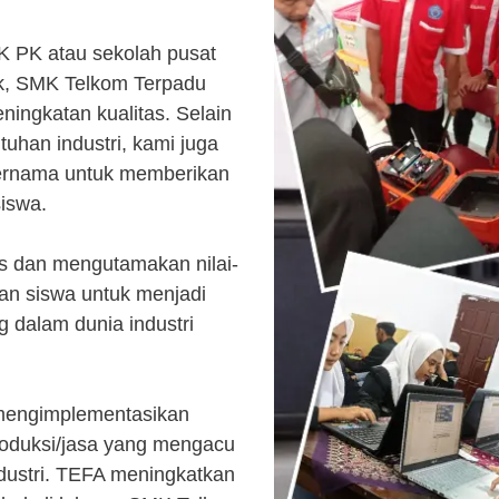
K PK atau sekolah pusat
k, SMK Telkom Terpadu
ingkatan kualitas. Selain
uhan industri, kami juga
ternama untuk memberikan
siswa.
s dan mengutamakan nilai-
kan siswa untuk menjadi
 dalam dunia industri
 mengimplementasikan
roduksi/jasa yang mengacu
ndustri. TEFA meningkatkan