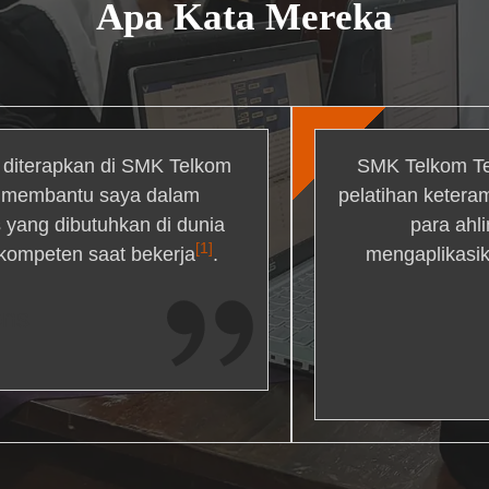
Apa Kata Mereka
g diterapkan di SMK Telkom
SMK Telkom Te
r membantu saya dalam
pelatihan ketera
yang dibutuhkan di dunia
para ahl
[1]
 kompeten saat bekerja
.
mengaplikasik
ons