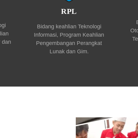
RPL
ogi
Bidang keahlian Teknologi
Ot
lian
Informasi, Program Keahlian
Te
r dan
Pengembangan Perangkat
Lunak dan Gim.