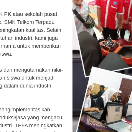
K PK atau sekolah pusat
k, SMK Telkom Terpadu
ingkatan kualitas. Selain
uhan industri, kami juga
ternama untuk memberikan
siswa.
s dan mengutamakan nilai-
kan siswa untuk menjadi
 dalam dunia industri
 mengimplementasikan
roduksi/jasa yang mengacu
ndustri. TEFA meningkatkan