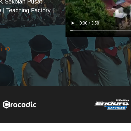
PK Sekolah Pusat
 | Teaching Factory |
i