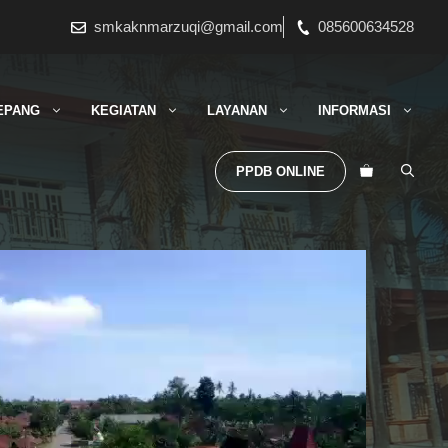
smkaknmarzuqi@gmail.com
085600634528
EPANG
KEGIATAN
LAYANAN
INFORMASI
PPDB ONLINE