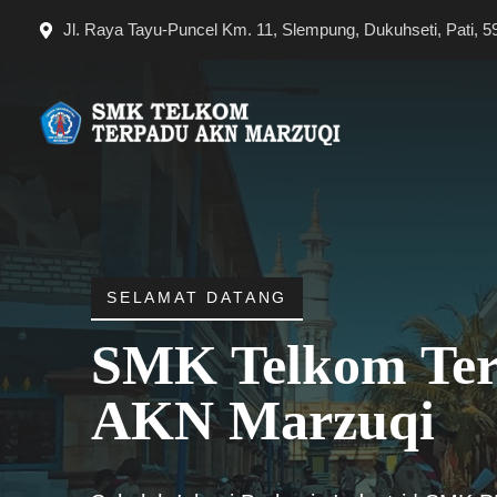
Langsung
Jl. Raya Tayu-Puncel Km. 11, Slempung, Dukuhseti, Pati, 5
ke
isi
SELAMAT DATANG
SMK Telkom Te
AKN Marzuqi