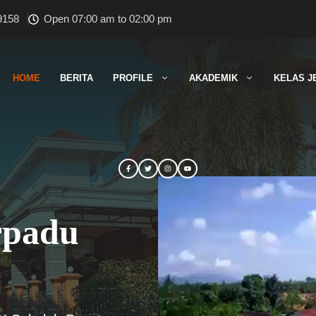
9158
Open 07:00 am to 02:00 pm
HOME
BERITA
PROFILE
AKADEMIK
KELAS J
rpadu