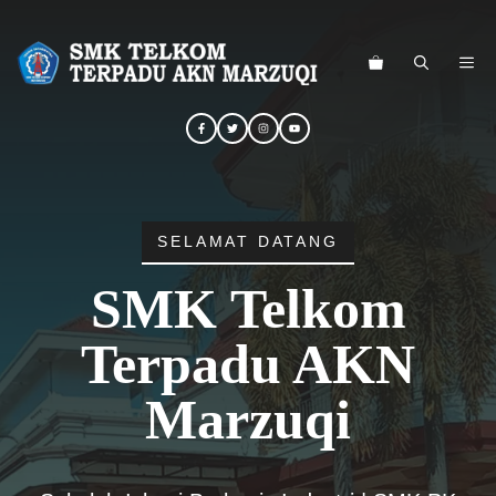
Langsung
ke
ME
isi
SELAMAT DATANG
SMK Telkom
Terpadu AKN
Marzuqi