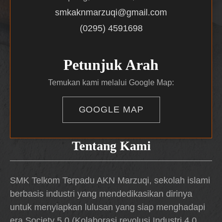
smkaknmarzuqi@gmail.com
(0295) 4591698
Petunjuk Arah
Temukan kami melalui Google Map:
GOOGLE MAP
Tentang Kami
SMK Telkom Terpadu AKN Marzuqi, sekolah islami
berbasis industri yang mendedikasikan dirinya
untuk menyiapkan lulusan yang siap menghadapi
era Society 5.0 (Kolaborasi revolusi Industri 4.0