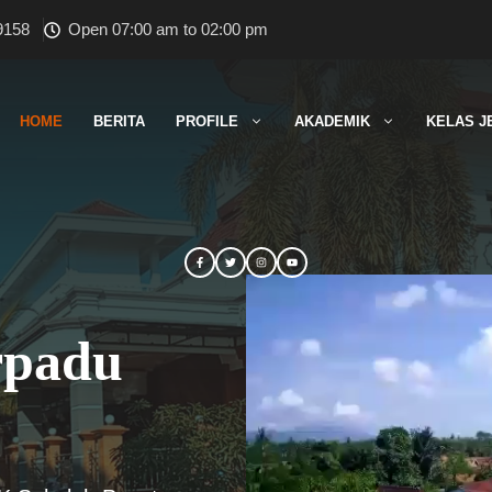
9158
Open 07:00 am to 02:00 pm
HOME
BERITA
PROFILE
AKADEMIK
KELAS J
rpadu