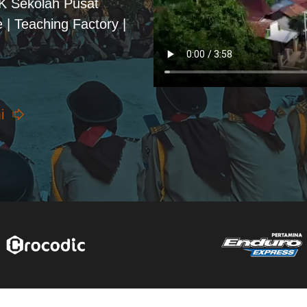
PK Sekolah Pusat
 | Teaching Factory |
i