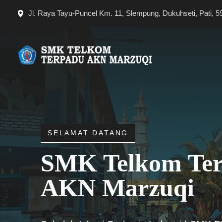
Langsung
Jl. Raya Tayu-Puncel Km. 11, Slempung, Dukuhseti, Pati, 5
ke
isi
SELAMAT DATANG
SMK Telkom Te
AKN Marzuqi