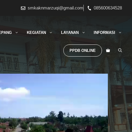
smkaknmarzuqi@gmail.com
085600634528
EPANG
KEGIATAN
LAYANAN
INFORMASI
PPDB ONLINE