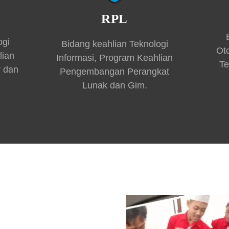
RPL
ogi
Bidang keahlian Teknologi
Ot
lian
Informasi, Program Keahlian
Te
r dan
Pengembangan Perangkat
Lunak dan Gim.