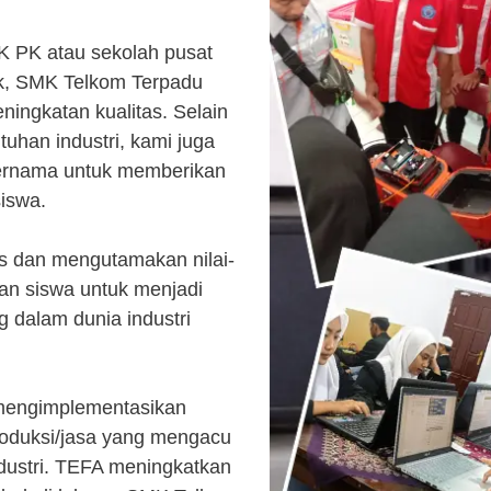
K PK atau sekolah pusat
k, SMK Telkom Terpadu
ingkatan kualitas. Selain
uhan industri, kami juga
ternama untuk memberikan
siswa.
s dan mengutamakan nilai-
kan siswa untuk menjadi
 dalam dunia industri
 mengimplementasikan
roduksi/jasa yang mengacu
ndustri. TEFA meningkatkan