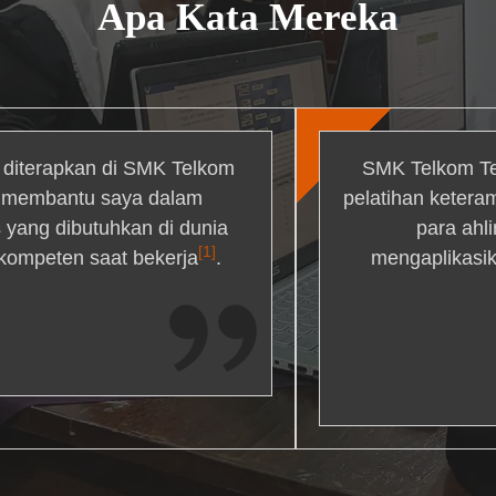
Apa Kata Mereka
g diterapkan di SMK Telkom
SMK Telkom Te
r membantu saya dalam
pelatihan ketera
yang dibutuhkan di dunia
para ahl
[1]
 kompeten saat bekerja
.
mengaplikasik
ons