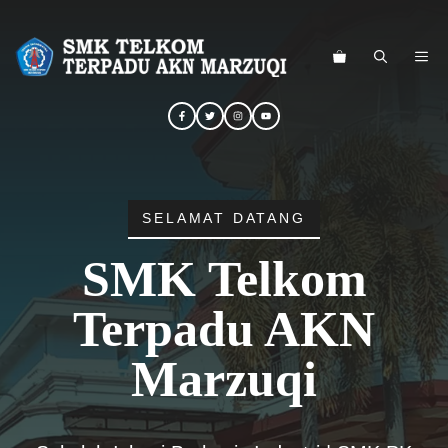
Langsung
ke
ME
isi
SELAMAT DATANG
SMK Telkom
Terpadu AKN
Marzuqi