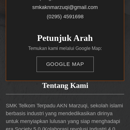
smkaknmarzuqi@gmail.com
(0295) 4591698
Petunjuk Arah
Temukan kami melalui Google Map:
GOOGLE MAP
Tentang Kami
SMK Telkom Terpadu AKN Marzuqi, sekolah islami
berbasis industri yang mendedikasikan dirinya
untuk menyiapkan lulusan yang siap menghadapi
era Society 5.0 (Kolaborasi revolusi Industri 4.0