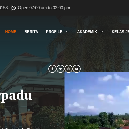
9158
Open 07:00 am to 02:00 pm
HOME
BERITA
PROFILE
AKADEMIK
KELAS J
rpadu