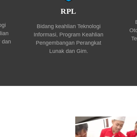
RPL
ogi
Bidang keahlian Teknologi
Ot
lian
Informasi, Program Keahlian
Te
r dan
Pengembangan Perangkat
Lunak dan Gim.