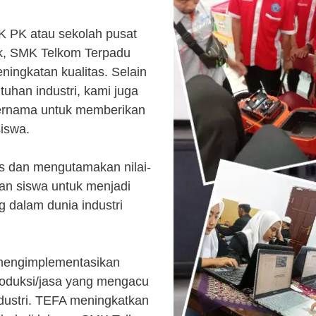
K PK atau sekolah pusat
k, SMK Telkom Terpadu
ingkatan kualitas. Selain
uhan industri, kami juga
ternama untuk memberikan
siswa.
s dan mengutamakan nilai-
kan siswa untuk menjadi
 dalam dunia industri
 mengimplementasikan
roduksi/jasa yang mengacu
ndustri. TEFA meningkatkan