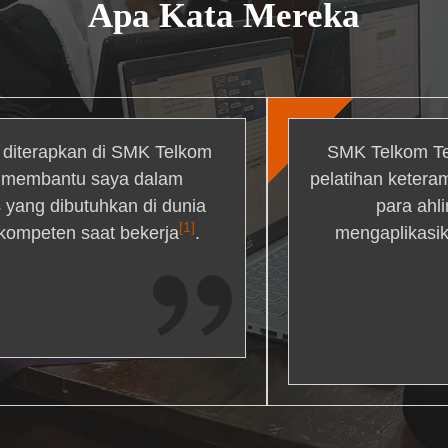
Apa Kata Mereka
g diterapkan di SMK Telkom
SMK Telkom Te
r membantu saya dalam
pelatihan ketera
yang dibutuhkan di dunia
para ahl
[1]
 kompeten saat bekerja
.
mengaplikasik
ons