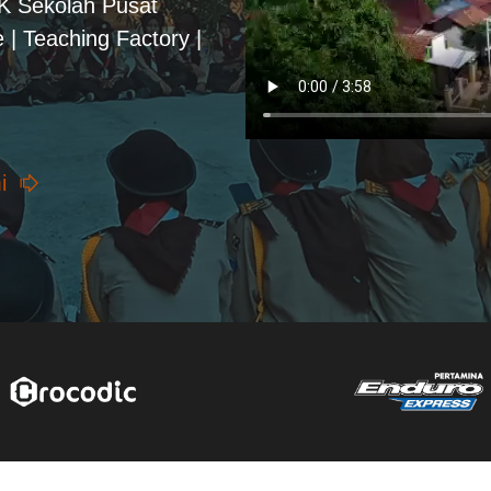
PK Sekolah Pusat
 | Teaching Factory |
i