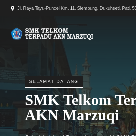
Langsung
Jl. Raya Tayu-Puncel Km. 11, Slempung, Dukuhseti, Pati, 5
ke
isi
SELAMAT DATANG
SMK Telkom Te
AKN Marzuqi