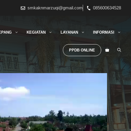
smkaknmarzuqi@gmail.com
085600634528
EPANG
KEGIATAN
LAYANAN
INFORMASI
PPDB ONLINE