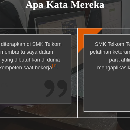
Apa Kata Mereka
g diterapkan di SMK Telkom
SMK Telkom Te
r membantu saya dalam
pelatihan ketera
yang dibutuhkan di dunia
para ahl
[1]
 kompeten saat bekerja
.
mengaplikasik
ons