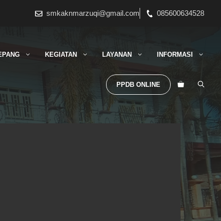
smkaknmarzuqi@gmail.com
085600634528
EPANG
KEGIATAN
LAYANAN
INFORMASI
PPDB ONLINE