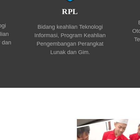
RPL
ogi
Bidang keahlian Teknologi
Ot
lian
Informasi, Program Keahlian
Te
r dan
Pengembangan Perangkat
Lunak dan Gim.