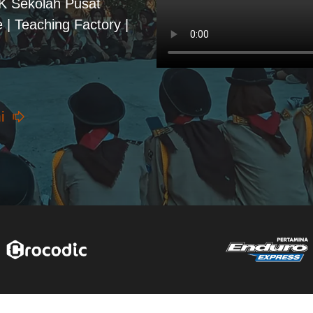
PK Sekolah Pusat
 | Teaching Factory |
i