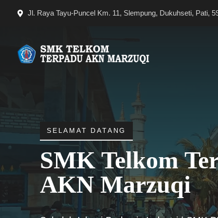
Langsung
Jl. Raya Tayu-Puncel Km. 11, Slempung, Dukuhseti, Pati, 5
ke
isi
SELAMAT DATANG
SMK Telkom Te
AKN Marzuqi