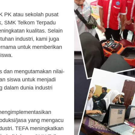
K PK atau sekolah pusat
k, SMK Telkom Terpadu
ingkatan kualitas. Selain
uhan industri, kami juga
ternama untuk memberikan
siswa.
s dan mengutamakan nilai-
kan siswa untuk menjadi
 dalam dunia industri
 mengimplementasikan
roduksi/jasa yang mengacu
ndustri. TEFA meningkatkan