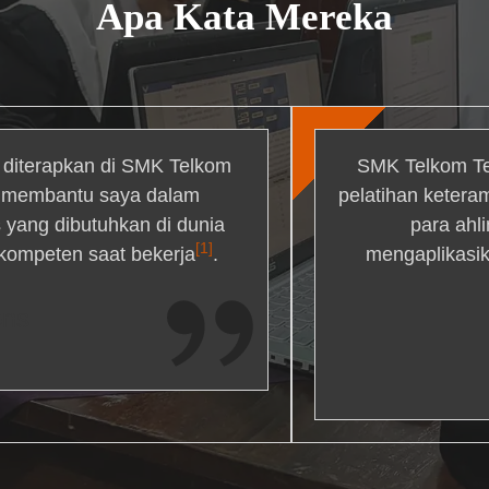
Apa Kata Mereka
g diterapkan di SMK Telkom
SMK Telkom Te
r membantu saya dalam
pelatihan ketera
yang dibutuhkan di dunia
para ahl
[1]
 kompeten saat bekerja
.
mengaplikasik
ons