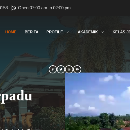
9158
Open 07:00 am to 02:00 pm
HOME
BERITA
PROFILE
AKADEMIK
KELAS J
rpadu