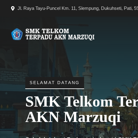
Langsung
Jl. Raya Tayu-Puncel Km. 11, Slempung, Dukuhseti, Pati, 5
ke
isi
SELAMAT DATANG
SMK Telkom Te
AKN Marzuqi