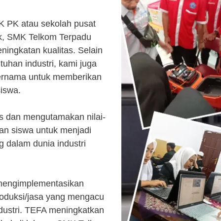
K PK atau sekolah pusat
k, SMK Telkom Terpadu
ingkatan kualitas. Selain
uhan industri, kami juga
ternama untuk memberikan
siswa.
s dan mengutamakan nilai-
kan siswa untuk menjadi
 dalam dunia industri
 mengimplementasikan
roduksi/jasa yang mengacu
ndustri. TEFA meningkatkan