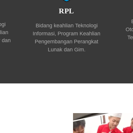
RPL
ogi
Bidang keahlian Teknologi
Ot
lian
Informasi, Program Keahlian
Te
r dan
Pengembangan Perangkat
Lunak dan Gim.