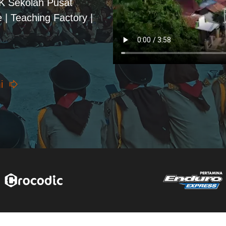
PK Sekolah Pusat
 | Teaching Factory |
i