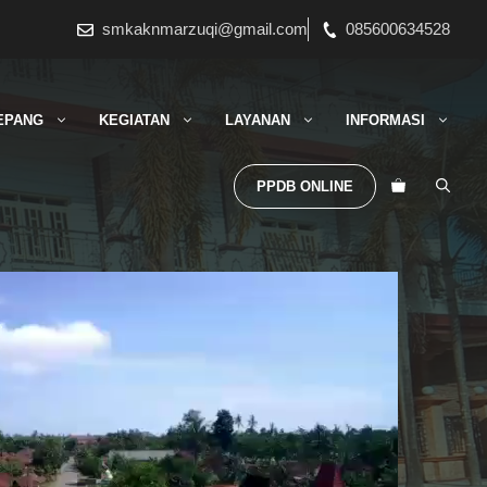
smkaknmarzuqi@gmail.com
085600634528
EPANG
KEGIATAN
LAYANAN
INFORMASI
PPDB ONLINE