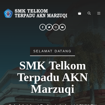
Langsung
ke
ME
isi
SELAMAT DATANG
SMK Telkom
Terpadu AKN
Marzuqi