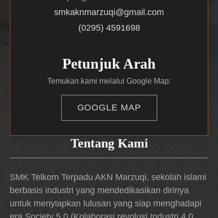
smkaknmarzuqi@gmail.com
(0295) 4591698
Petunjuk Arah
Temukan kami melalui Google Map:
GOOGLE MAP
Tentang Kami
SMK Telkom Terpadu AKN Marzuqi, sekolah islami
berbasis industri yang mendedikasikan dirinya
untuk menyiapkan lulusan yang siap menghadapi
era Society 5.0 (Kolaborasi revolusi Industri 4.0