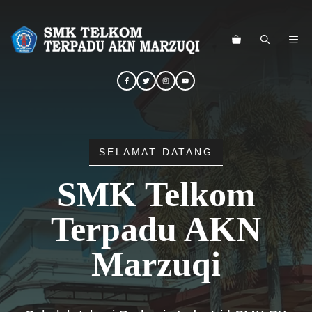
Langsung
ke
ME
isi
SELAMAT DATANG
SMK Telkom
Terpadu AKN
Marzuqi