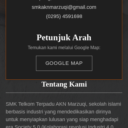
smkaknmarzuqi@gmail.com
(0295) 4591698
Petunjuk Arah
Temukan kami melalui Google Map:
GOOGLE MAP
Tentang Kami
SMK Telkom Terpadu AKN Marzuqi, sekolah islami
berbasis industri yang mendedikasikan dirinya
untuk menyiapkan lulusan yang siap menghadapi
era Society 5.0 (Kolaborasi revolusi Industri 4.0