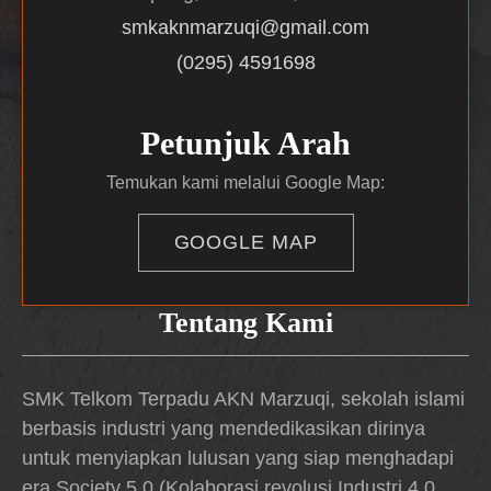
smkaknmarzuqi@gmail.com
(0295) 4591698
Petunjuk Arah
Temukan kami melalui Google Map:
GOOGLE MAP
Tentang Kami
SMK Telkom Terpadu AKN Marzuqi, sekolah islami
berbasis industri yang mendedikasikan dirinya
untuk menyiapkan lulusan yang siap menghadapi
era Society 5.0 (Kolaborasi revolusi Industri 4.0