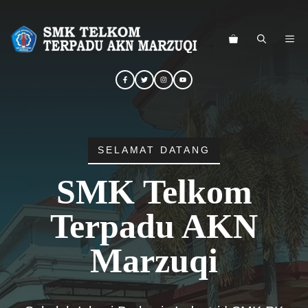
Langsung
ke
ME
isi
SELAMAT DATANG
SMK Telkom
Terpadu AKN
Marzuqi