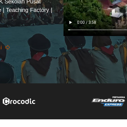
PK Sekolah Pusat
 | Teaching Factory |
i