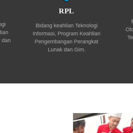
RPL
ogi
Bidang keahlian Teknologi
Ot
lian
Informasi, Program Keahlian
Te
r dan
Pengembangan Perangkat
Lunak dan Gim.