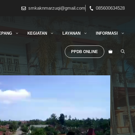
smkaknmarzuqi@gmail.com
085600634528
EPANG
KEGIATAN
LAYANAN
INFORMASI
PPDB ONLINE