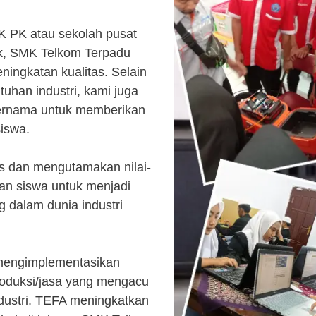
K PK atau sekolah pusat
k, SMK Telkom Terpadu
ingkatan kualitas. Selain
uhan industri, kami juga
ternama untuk memberikan
siswa.
s dan mengutamakan nilai-
kan siswa untuk menjadi
 dalam dunia industri
 mengimplementasikan
roduksi/jasa yang mengacu
ndustri. TEFA meningkatkan