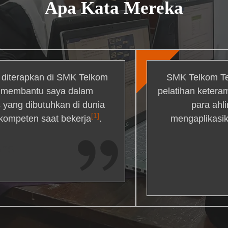
Apa Kata Mereka
g diterapkan di SMK Telkom
SMK Telkom Te
r membantu saya dalam
pelatihan ketera
yang dibutuhkan di dunia
para ahl
[1]
 kompeten saat bekerja
.
mengaplikasik
ons