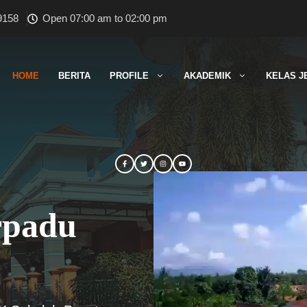
9158
Open 07:00 am to 02:00 pm
HOME
BERITA
PROFILE
AKADEMIK
KELAS J
rpadu