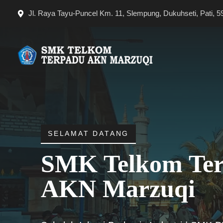
Langsung
Jl. Raya Tayu-Puncel Km. 11, Slempung, Dukuhseti, Pati, 5
ke
isi
SELAMAT DATANG
SMK Telkom Te
AKN Marzuqi