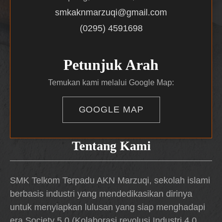
smkaknmarzuqi@gmail.com
(0295) 4591698
Petunjuk Arah
Temukan kami melalui Google Map:
GOOGLE MAP
Tentang Kami
SMK Telkom Terpadu AKN Marzuqi, sekolah islami
berbasis industri yang mendedikasikan dirinya
untuk menyiapkan lulusan yang siap menghadapi
era Society 5.0 (Kolaborasi revolusi Industri 4.0