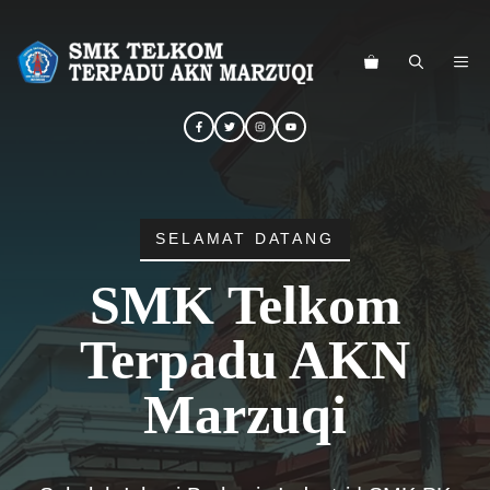
Langsung
ke
ME
isi
SELAMAT DATANG
SMK Telkom
Terpadu AKN
Marzuqi