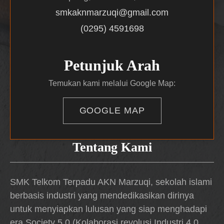
smkaknmarzuqi@gmail.com
(0295) 4591698
Petunjuk Arah
Temukan kami melalui Google Map:
GOOGLE MAP
Tentang Kami
SMK Telkom Terpadu AKN Marzuqi, sekolah islami
berbasis industri yang mendedikasikan dirinya
untuk menyiapkan lulusan yang siap menghadapi
era Society 5.0 (Kolaborasi revolusi Industri 4.0