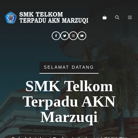
Langsung
ke
ME
isi
SELAMAT DATANG
SMK Telkom
Terpadu AKN
Marzuqi