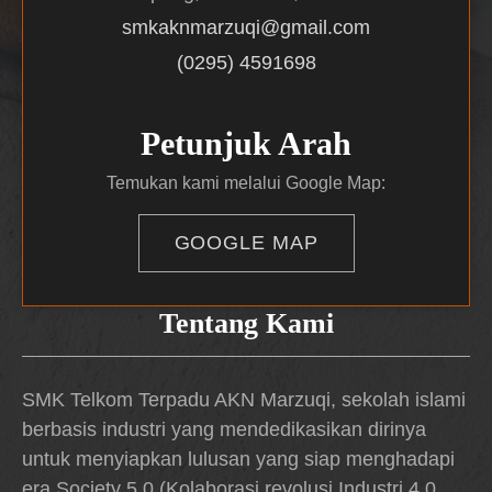
smkaknmarzuqi@gmail.com
(0295) 4591698
Petunjuk Arah
Temukan kami melalui Google Map:
GOOGLE MAP
Tentang Kami
SMK Telkom Terpadu AKN Marzuqi, sekolah islami
berbasis industri yang mendedikasikan dirinya
untuk menyiapkan lulusan yang siap menghadapi
era Society 5.0 (Kolaborasi revolusi Industri 4.0