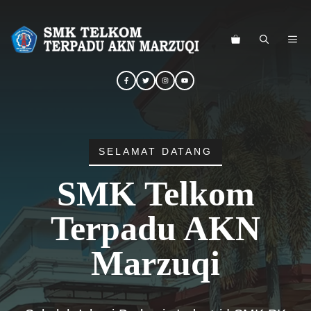
Langsung
ke
ME
isi
SELAMAT DATANG
SMK Telkom
Terpadu AKN
Marzuqi