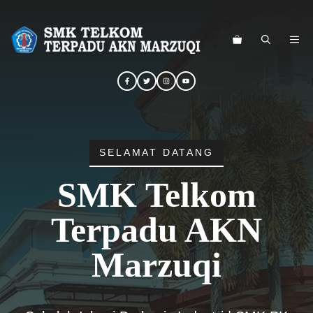
Langsung
ke
ME
isi
SELAMAT DATANG
SMK Telkom
Terpadu AKN
Marzuqi