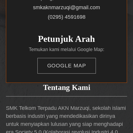
smkaknmarzuqi@gmail.com
(0295) 4591698
Petunjuk Arah
Temukan kami melalui Google Map:
GOOGLE MAP
Tentang Kami
SMK Telkom Terpadu AKN Marzuqi, sekolah islami
berbasis industri yang mendedikasikan dirinya
untuk menyiapkan lulusan yang siap menghadapi
era Society 5.0 (Kolaborasi revolusi Industri 4.0