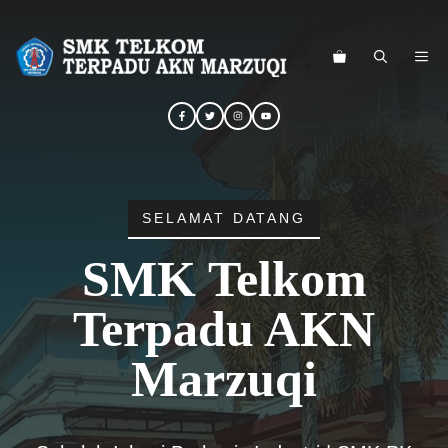
Langsung
ke
ME
isi
SELAMAT DATANG
SMK Telkom
Terpadu AKN
Marzuqi