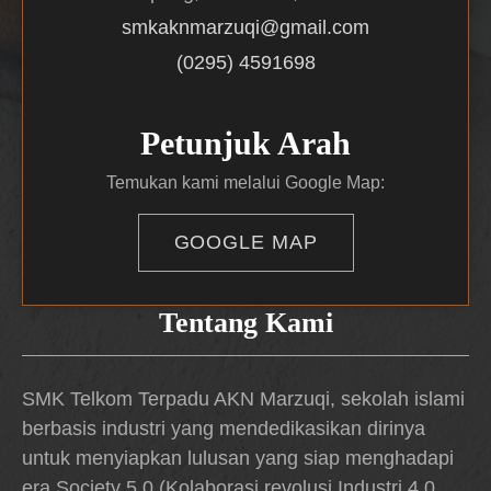
smkaknmarzuqi@gmail.com
(0295) 4591698
Petunjuk Arah
Temukan kami melalui Google Map:
GOOGLE MAP
Tentang Kami
SMK Telkom Terpadu AKN Marzuqi, sekolah islami
berbasis industri yang mendedikasikan dirinya
untuk menyiapkan lulusan yang siap menghadapi
era Society 5.0 (Kolaborasi revolusi Industri 4.0