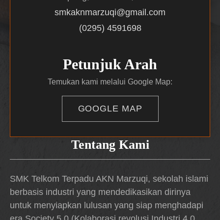
smkaknmarzuqi@gmail.com
(0295) 4591698
Petunjuk Arah
Temukan kami melalui Google Map:
GOOGLE MAP
Tentang Kami
SMK Telkom Terpadu AKN Marzuqi, sekolah islami
berbasis industri yang mendedikasikan dirinya
untuk menyiapkan lulusan yang siap menghadapi
era Society 5.0 (Kolaborasi revolusi Industri 4.0