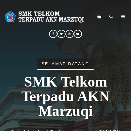
Langsung
ke
ME
isi
SELAMAT DATANG
SMK Telkom
Terpadu AKN
Marzuqi