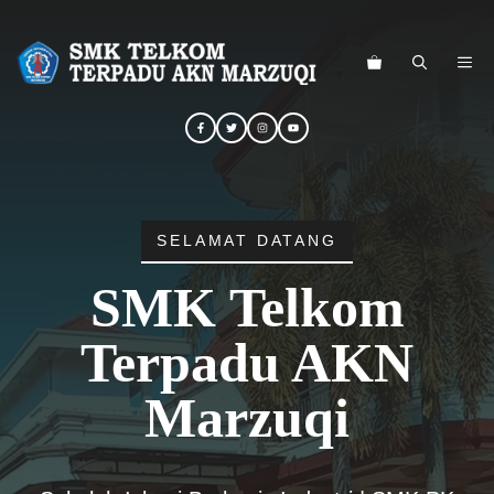
Langsung
ke
ME
isi
SELAMAT DATANG
SMK Telkom
Terpadu AKN
Marzuqi