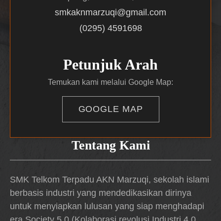
smkaknmarzuqi@gmail.com
(0295) 4591698
Petunjuk Arah
Temukan kami melalui Google Map:
GOOGLE MAP
Tentang Kami
SMK Telkom Terpadu AKN Marzuqi, sekolah islami
berbasis industri yang mendedikasikan dirinya
untuk menyiapkan lulusan yang siap menghadapi
era Society 5.0 (Kolaborasi revolusi Industri 4.0