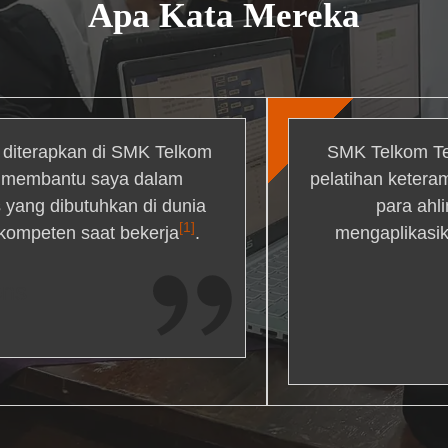
Apa Kata Mereka
g diterapkan di SMK Telkom
SMK Telkom Te
r membantu saya dalam
pelatihan ketera
yang dibutuhkan di dunia
para ahl
[1]
 kompeten saat bekerja
.
mengaplikasik
ons