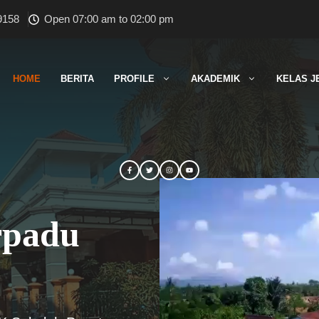
9158
Open 07:00 am to 02:00 pm
HOME
BERITA
PROFILE
AKADEMIK
KELAS J
rpadu