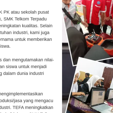
K PK atau sekolah pusat
k, SMK Telkom Terpadu
ingkatan kualitas. Selain
uhan industri, kami juga
ternama untuk memberikan
siswa.
s dan mengutamakan nilai-
kan siswa untuk menjadi
 dalam dunia industri
 mengimplementasikan
roduksi/jasa yang mengacu
ndustri. TEFA meningkatkan