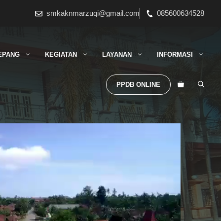
smkaknmarzuqi@gmail.com
085600634528
EPANG
KEGIATAN
LAYANAN
INFORMASI
PPDB ONLINE