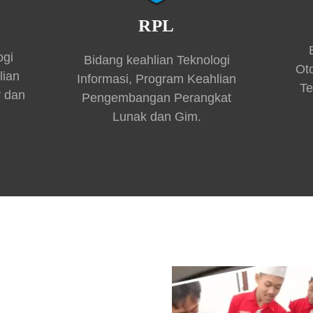
RPL
ogi
Bidang keahlian Teknologi
Ot
lian
Informasi, Program Keahlian
Te
r dan
Pengembangan Perangkat
Lunak dan Gim.