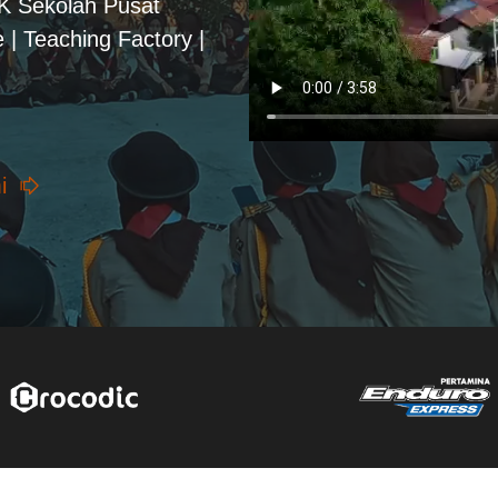
PK Sekolah Pusat
 | Teaching Factory |
i