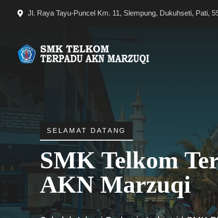
Langsung
Jl. Raya Tayu-Puncel Km. 11, Slempung, Dukuhseti, Pati, 5
ke
isi
SELAMAT DATANG
SMK Telkom Te
AKN Marzuqi