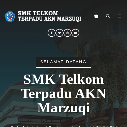
Langsung
ke
ME
isi
SELAMAT DATANG
SMK Telkom
Terpadu AKN
Marzuqi