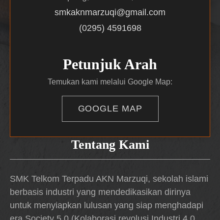
smkaknmarzuqi@gmail.com
(0295) 4591698
Petunjuk Arah
Temukan kami melalui Google Map:
GOOGLE MAP
Tentang Kami
SMK Telkom Terpadu AKN Marzuqi, sekolah islami
berbasis industri yang mendedikasikan dirinya
untuk menyiapkan lulusan yang siap menghadapi
era Society 5.0 (Kolaborasi revolusi Industri 4.0