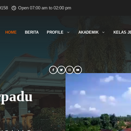
9158
Open 07:00 am to 02:00 pm
HOME
BERITA
PROFILE
AKADEMIK
KELAS J
rpadu