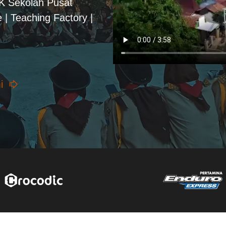
PK Sekolah Pusat
 | Teaching Factory |
i