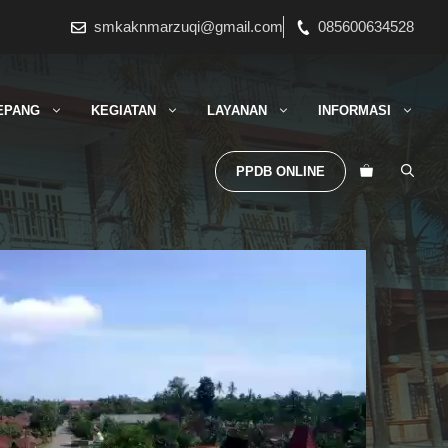
smkaknmarzuqi@gmail.com
085600634528
EPANG
KEGIATAN
LAYANAN
INFORMASI
PPDB ONLINE