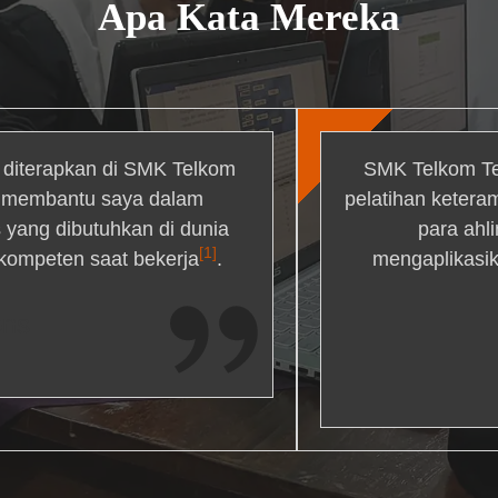
Apa Kata Mereka
g diterapkan di SMK Telkom
SMK Telkom Te
r membantu saya dalam
pelatihan ketera
yang dibutuhkan di dunia
para ahl
[1]
 kompeten saat bekerja
.
mengaplikasik
ons