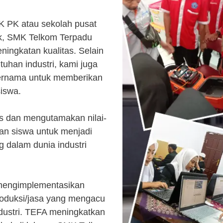
K PK atau sekolah pusat
k, SMK Telkom Terpadu
ingkatan kualitas. Selain
uhan industri, kami juga
ternama untuk memberikan
siswa.
s dan mengutamakan nilai-
kan siswa untuk menjadi
 dalam dunia industri
 mengimplementasikan
roduksi/jasa yang mengacu
ndustri. TEFA meningkatkan