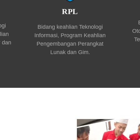
RPL
ogi
Bidang keahlian Teknologi
Ot
lian
Informasi, Program Keahlian
Te
r dan
Pengembangan Perangkat
Lunak dan Gim.