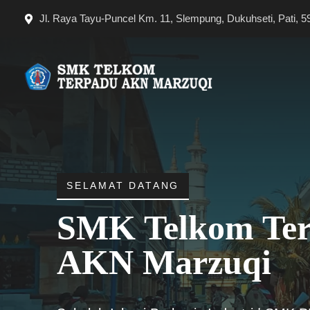
Langsung
Jl. Raya Tayu-Puncel Km. 11, Slempung, Dukuhseti, Pati, 5
ke
isi
SELAMAT DATANG
SMK Telkom Te
AKN Marzuqi