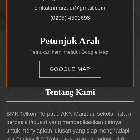
smkaknmarzuqi@gmail.com
(0295) 4591698
Petunjuk Arah
Temukan kami melalui Google Map:
GOOGLE MAP
Tentang Kami
SMK Telkom Terpadu AKN Marzuqi, sekolah islami
berbasis industri yang mendedikasikan dirinya
untuk menyiapkan lulusan yang siap menghadapi
era Society 5.0 (Kolaborasi revolusi Industri 4.0