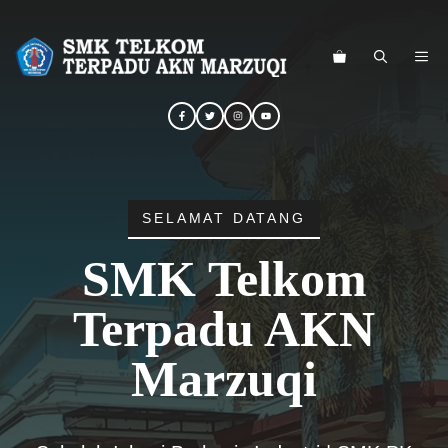
Langsung
ke
ME
isi
SELAMAT DATANG
SMK Telkom
Terpadu AKN
Marzuqi