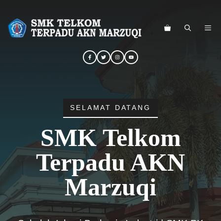
Langsung
ke
ME
isi
SELAMAT DATANG
SMK Telkom
Terpadu AKN
Marzuqi