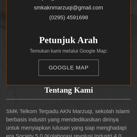
smkaknmarzuqi@gmail.com
(0295) 4591698
Petunjuk Arah
Temukan kami melalui Google Map:
GOOGLE MAP
Tentang Kami
SMK Telkom Terpadu AKN Marzuqi, sekolah islami
berbasis industri yang mendedikasikan dirinya
untuk menyiapkan lulusan yang siap menghadapi
era Society 5.0 (Kolaborasi revolusi Industri 4.0