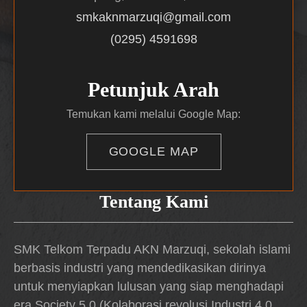
smkaknmarzuqi@gmail.com
(0295) 4591698
Petunjuk Arah
Temukan kami melalui Google Map:
GOOGLE MAP
Tentang Kami
SMK Telkom Terpadu AKN Marzuqi, sekolah islami
berbasis industri yang mendedikasikan dirinya
untuk menyiapkan lulusan yang siap menghadapi
era Society 5.0 (Kolaborasi revolusi Industri 4.0