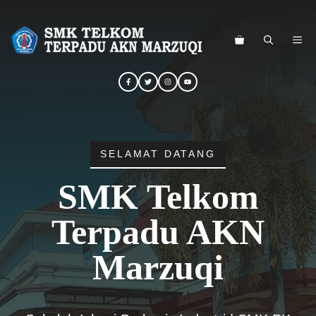
Langsung
ke
ME
isi
SELAMAT DATANG
SMK Telkom
Terpadu AKN
Marzuqi