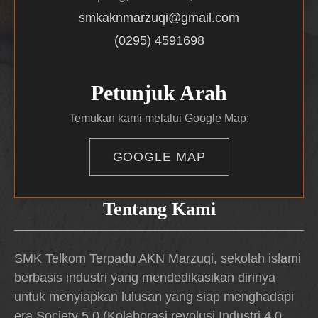
smkaknmarzuqi@gmail.com
(0295) 4591698
Petunjuk Arah
Temukan kami melalui Google Map:
GOOGLE MAP
Tentang Kami
SMK Telkom Terpadu AKN Marzuqi, sekolah islami
berbasis industri yang mendedikasikan dirinya
untuk menyiapkan lulusan yang siap menghadapi
era Society 5.0 (Kolaborasi revolusi Industri 4.0