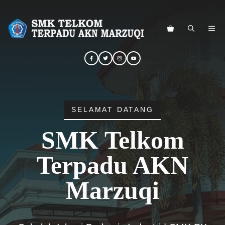
Langsung
ke
ME
isi
SELAMAT DATANG
SMK Telkom
Terpadu AKN
Marzuqi