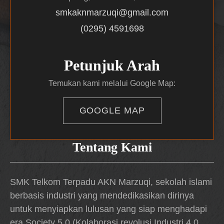
smkaknmarzuqi@gmail.com
(0295) 4591698
Petunjuk Arah
Temukan kami melalui Google Map:
GOOGLE MAP
Tentang Kami
SMK Telkom Terpadu AKN Marzuqi, sekolah islami
berbasis industri yang mendedikasikan dirinya
untuk menyiapkan lulusan yang siap menghadapi
era Society 5.0 (Kolaborasi revolusi Industri 4.0