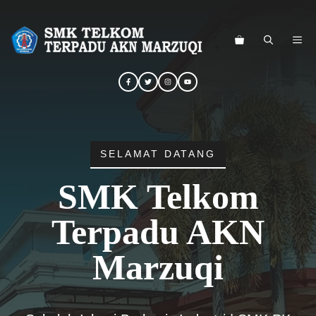
Langsung
ke
ME
isi
SELAMAT DATANG
SMK Telkom
Terpadu AKN
Marzuqi