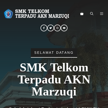
Langsung
ke
ME
isi
SELAMAT DATANG
SMK Telkom
Terpadu AKN
Marzuqi