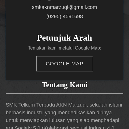
smkaknmarzuqi@gmail.com
(0295) 4591698
Petunjuk Arah
Temukan kami melalui Google Map:
GOOGLE MAP
Tentang Kami
SMK Telkom Terpadu AKN Marzuqi, sekolah islami
berbasis industri yang mendedikasikan dirinya
untuk menyiapkan lulusan yang siap menghadapi
era Society 5.0 (Kolaborasi revolusi Industri 4.0