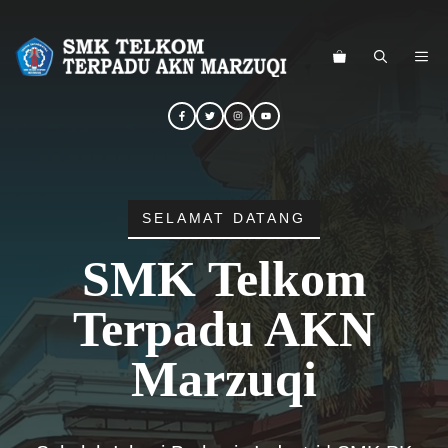
Langsung
ke
ME
isi
SELAMAT DATANG
SMK Telkom
Terpadu AKN
Marzuqi