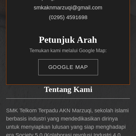
smkaknmarzuqi@gmail.com
(0295) 4591698
Petunjuk Arah
Temukan kami melalui Google Map:
GOOGLE MAP
Tentang Kami
SMK Telkom Terpadu AKN Marzuqi, sekolah islami
berbasis industri yang mendedikasikan dirinya
untuk menyiapkan lulusan yang siap menghadapi
era Society 5.0 (Kolaborasi revolusi Industri 4.0