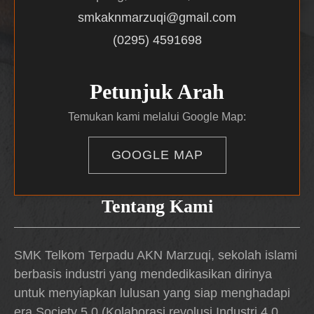
smkaknmarzuqi@gmail.com
(0295) 4591698
Petunjuk Arah
Temukan kami melalui Google Map:
GOOGLE MAP
Tentang Kami
SMK Telkom Terpadu AKN Marzuqi, sekolah islami
berbasis industri yang mendedikasikan dirinya
untuk menyiapkan lulusan yang siap menghadapi
era Society 5.0 (Kolaborasi revolusi Industri 4.0