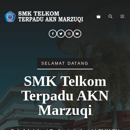
Langsung
ke
ME
isi
SELAMAT DATANG
SMK Telkom
Terpadu AKN
Marzuqi