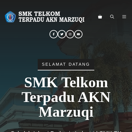
Langsung
ke
ME
isi
SELAMAT DATANG
SMK Telkom
Terpadu AKN
Marzuqi