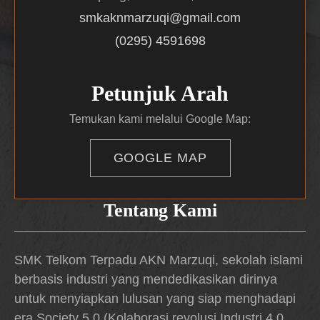
smkaknmarzuqi@gmail.com
(0295) 4591698
Petunjuk Arah
Temukan kami melalui Google Map:
GOOGLE MAP
Tentang Kami
SMK Telkom Terpadu AKN Marzuqi, sekolah islami
berbasis industri yang mendedikasikan dirinya
untuk menyiapkan lulusan yang siap menghadapi
era Society 5.0 (Kolaborasi revolusi Industri 4.0