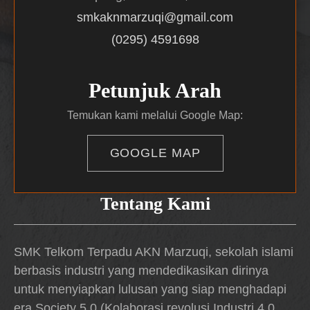
smkaknmarzuqi@gmail.com
(0295) 4591698
Petunjuk Arah
Temukan kami melalui Google Map:
GOOGLE MAP
Tentang Kami
SMK Telkom Terpadu AKN Marzuqi, sekolah islami
berbasis industri yang mendedikasikan dirinya
untuk menyiapkan lulusan yang siap menghadapi
era Society 5.0 (Kolaborasi revolusi Industri 4.0