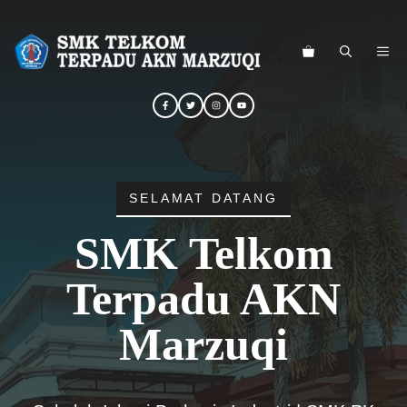
Langsung
ke
ME
isi
SELAMAT DATANG
SMK Telkom
Terpadu AKN
Marzuqi