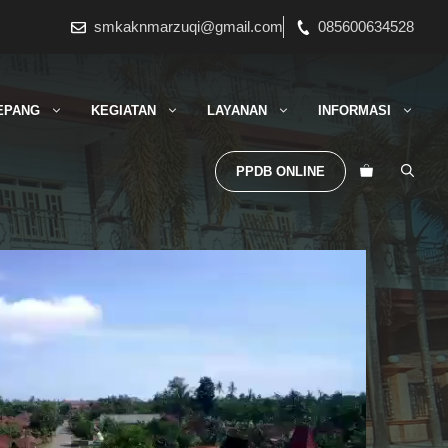
smkaknmarzuqi@gmail.com
085600634528
EPANG
KEGIATAN
LAYANAN
INFORMASI
PPDB ONLINE