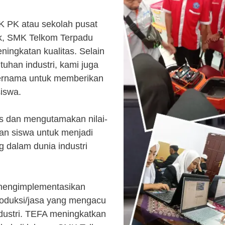
K PK atau sekolah pusat
k, SMK Telkom Terpadu
ingkatan kualitas. Selain
uhan industri, kami juga
ternama untuk memberikan
siswa.
s dan mengutamakan nilai-
kan siswa untuk menjadi
 dalam dunia industri
 mengimplementasikan
roduksi/jasa yang mengacu
ndustri. TEFA meningkatkan