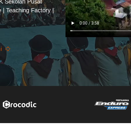
PK Sekolah Pusat
 | Teaching Factory |
i