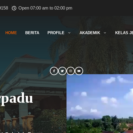
9158
Open 07:00 am to 02:00 pm
HOME
BERITA
PROFILE
AKADEMIK
KELAS J
rpadu