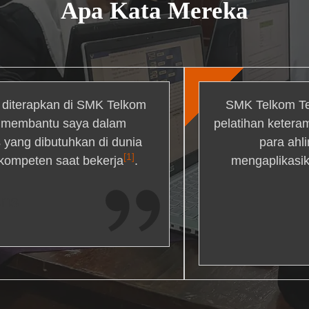
Apa Kata Mereka
g diterapkan di SMK Telkom
SMK Telkom Te
r membantu saya dalam
pelatihan ketera
yang dibutuhkan di dunia
para ahl
[1]
 kompeten saat bekerja
.
mengaplikasik
ons