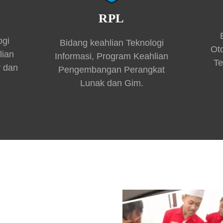
RPL
ogi
Bidang keahlian Teknologi
Ot
lian
Informasi, Program Keahlian
Te
r dan
Pengembangan Perangkat
Lunak dan Gim.