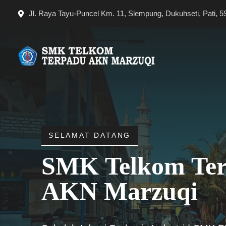
Langsung
Jl. Raya Tayu-Puncel Km. 11, Slempung, Dukuhseti, Pati, 5
ke
isi
SELAMAT DATANG
SMK Telkom Te
AKN Marzuqi